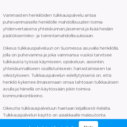
Vammaisten henkilöiden tulkkauspalvelu antaa
puhevammaiselle henkilölle mahdollisuuden toimia
yhdenvertaisena yhteiskunnan jäsenenä ja lisää heidän
päätöksenteko- ja toimintamahdollisuuksiaan.
Oikeus tulkkauspalveluun on Suomessa asuvalla henkilöllä,
jolla on puhevamma ja joka vammansa vuoksi tarvitsee
tulkkausta työssä käymiseen, opiskeluun, asiointiin,
yhteiskunnalliseen osallistumiseen, harrastamiseen tai
virkistykseen. Tulkkauspalvelun edellytyksenä on, että
henkilö kykenee ilmaisemaan omaa tahtoaan tulkkauksen
avulla ja hänellä on käytössään jokin toimiva
kommunikointikeino.
Oikeutta tulkkauspalveluun haetaan kirjallisesti Kelalta.
Tulkkauspalvelun käyttö on asiakkaalle maksutonta.